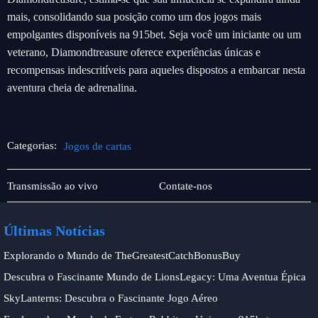
mais, consolidando sua posição como um dos jogos mais
empolgantes disponíveis na 915bet. Seja você um iniciante ou um
veterano, Diamondtreasure oferece experiências únicas e
recompensas indescritíveis para aqueles dispostos a embarcar nesta
aventura cheia de adrenalina.
Categorias:
Jogos de cartas
Promoção
Jogos
Transmissão ao vivo
Contate-nos
de
cartas
Últimas Notícias
Explorando o Mundo de TheGreatestCatchBonusBuy
Descubra o Fascinante Mundo de LionsLegacy: Uma Aventua Épica
SkyLanterns: Descubra o Fascinante Jogo Aéreo