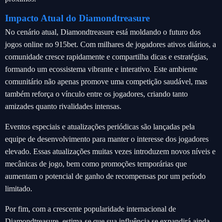
Impacto Atual do Diamondtreasure
No cenário atual, Diamondtreasure está moldando o futuro dos
jogos online no 915bet. Com milhares de jogadores ativos diários, a
comunidade cresce rapidamente e compartilha dicas e estratégias,
formando um ecossistema vibrante e interativo. Este ambiente
comunitário não apenas promove uma competição saudável, mas
também reforça o vínculo entre os jogadores, criando tanto
amizades quanto rivalidades intensas.
Eventos especiais e atualizações periódicas são lançadas pela
equipe de desenvolvimento para manter o interesse dos jogadores
elevado. Essas atualizações muitas vezes introduzem novos níveis e
mecânicas de jogo, bem como promoções temporárias que
aumentam o potencial de ganho de recompensas por um período
limitado.
Por fim, com a crescente popularidade internacional de
Diamondtreasure, estima-se que sua influência se expandirá ainda