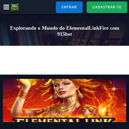
Pular
ENTRAR
CADASTRAR-SE
para
o
conteúdo
Explorando o Mundo do ElementalLinkFire com
915bet