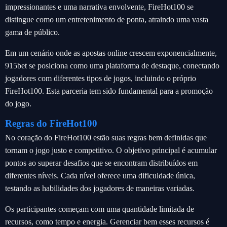
impressionantes e uma narrativa envolvente, FireHot100 se
distingue como um entretenimento de ponta, atraindo uma vasta
gama de público.
Em um cenário onde as apostas online crescem exponencialmente,
915bet se posiciona como uma plataforma de destaque, conectando
jogadores com diferentes tipos de jogos, incluindo o próprio
FireHot100. Esta parceria tem sido fundamental para a promoção
do jogo.
Regras do FireHot100
No coração do FireHot100 estão suas regras bem definidas que
tornam o jogo justo e competitivo. O objetivo principal é acumular
pontos ao superar desafios que se encontram distribuídos em
diferentes níveis. Cada nível oferece uma dificuldade única,
testando as habilidades dos jogadores de maneiras variadas.
Os participantes começam com uma quantidade limitada de
recursos, como tempo e energia. Gerenciar bem esses recursos é