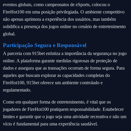
eventos globais, como campeonatos de eSports, colocou o
FireHot100 em uma posição privilegiada. O ambiente competitivo
não apenas aprimora a experiência dos usuários, mas também
solidifica a presença dos jogos online no cenário de entretenimento
global.
Participação Segura e Responsável
A parceria com 915bet enfatiza a importância da segurança no jogo
online. A plataforma garante medidas rigorosas de proteção de
dados e assegura que as transações ocorram de forma segura. Para
aqueles que buscam explorar as capacidades completas do
FireHot100, 915bet oferece um ambiente controlado e
regulamentado.
Como em qualquer forma de entretenimento, é vital que os
jogadores de FireHot100 pratiquem responsabilidade. Estabelecer
limites e garantir que o jogo seja uma atividade recreativa e não um
vício é fundamental para uma experiência saudável.