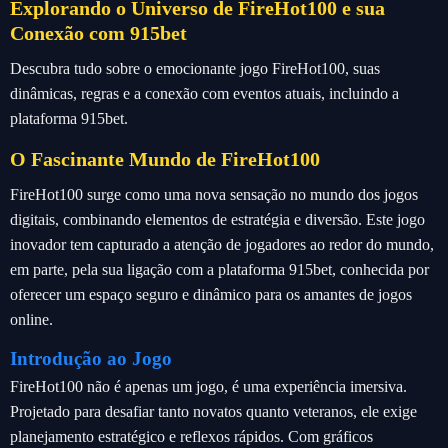
Explorando o Universo de FireHot100 e sua
Conexão com 915bet
Descubra tudo sobre o emocionante jogo FireHot100, suas
dinâmicas, regras e a conexão com eventos atuais, incluindo a
plataforma 915bet.
O Fascinante Mundo de FireHot100
FireHot100 surge como uma nova sensação no mundo dos jogos
digitais, combinando elementos de estratégia e diversão. Este jogo
inovador tem capturado a atenção de jogadores ao redor do mundo,
em parte, pela sua ligação com a plataforma 915bet, conhecida por
oferecer um espaço seguro e dinâmico para os amantes de jogos
online.
Introdução ao Jogo
FireHot100 não é apenas um jogo, é uma experiência imersiva.
Projetado para desafiar tanto novatos quanto veteranos, ele exige
planejamento estratégico e reflexos rápidos. Com gráficos