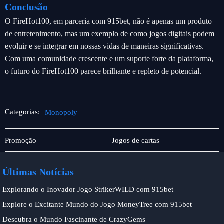
Conclusão
O FireHot100, em parceria com 915bet, não é apenas um produto
de entretenimento, mas um exemplo de como jogos digitais podem
evoluir e se integrar em nossas vidas de maneiras significativas.
Com uma comunidade crescente e um suporte forte da plataforma,
o futuro do FireHot100 parece brilhante e repleto de potencial.
Categorias:
Monopoly
Contate-
Monopoly
Promoção
Jogos de cartas
nos
Últimas Notícias
Explorando o Inovador Jogo StrikerWILD com 915bet
Explore o Excitante Mundo do Jogo MoneyTree com 915bet
Descubra o Mundo Fascinante de CrazyGems