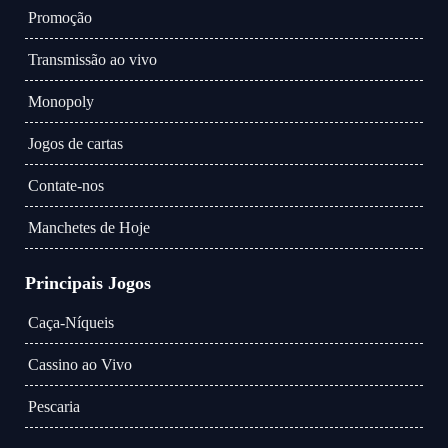
Promoção
Transmissão ao vivo
Monopoly
Jogos de cartas
Contate-nos
Manchetes de Hoje
Principais Jogos
Caça-Níqueis
Cassino ao Vivo
Pescaria