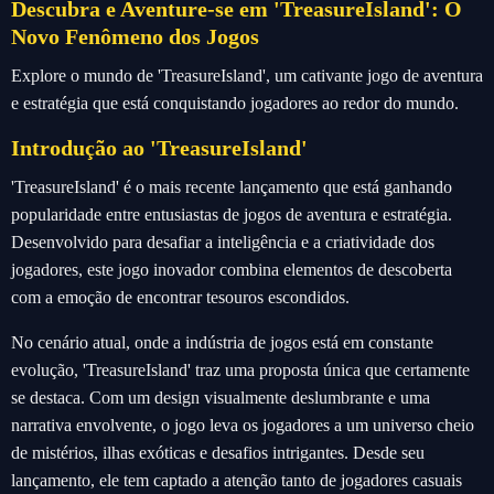
Descubra e Aventure-se em 'TreasureIsland': O
Novo Fenômeno dos Jogos
Explore o mundo de 'TreasureIsland', um cativante jogo de aventura
e estratégia que está conquistando jogadores ao redor do mundo.
Introdução ao 'TreasureIsland'
'TreasureIsland' é o mais recente lançamento que está ganhando
popularidade entre entusiastas de jogos de aventura e estratégia.
Desenvolvido para desafiar a inteligência e a criatividade dos
jogadores, este jogo inovador combina elementos de descoberta
com a emoção de encontrar tesouros escondidos.
No cenário atual, onde a indústria de jogos está em constante
evolução, 'TreasureIsland' traz uma proposta única que certamente
se destaca. Com um design visualmente deslumbrante e uma
narrativa envolvente, o jogo leva os jogadores a um universo cheio
de mistérios, ilhas exóticas e desafios intrigantes. Desde seu
lançamento, ele tem captado a atenção tanto de jogadores casuais