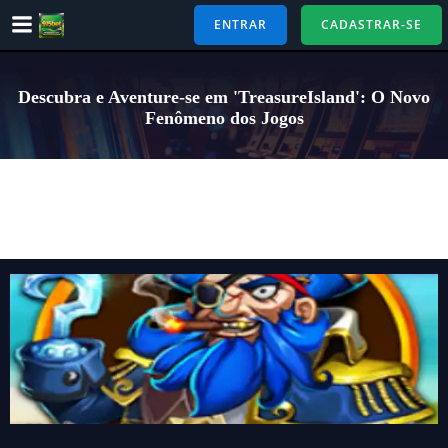
Pular
ENTRAR
CADASTRAR-SE
para
o
conteúdo
Descubra e Aventure-se em 'TreasureIsland': O Novo
Fenômeno dos Jogos