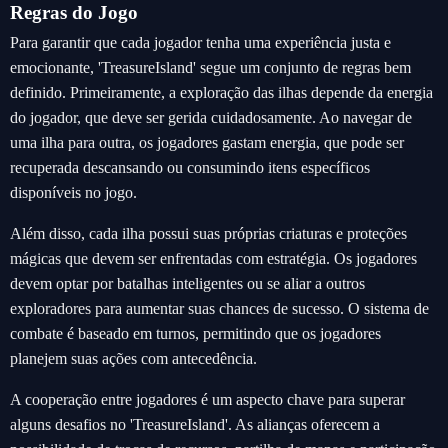
Regras do Jogo
Para garantir que cada jogador tenha uma experiência justa e
emocionante, 'TreasureIsland' segue um conjunto de regras bem
definido. Primeiramente, a exploração das ilhas depende da energia
do jogador, que deve ser gerida cuidadosamente. Ao navegar de
uma ilha para outra, os jogadores gastam energia, que pode ser
recuperada descansando ou consumindo itens específicos
disponíveis no jogo.
Além disso, cada ilha possui suas próprias criaturas e proteções
mágicas que devem ser enfrentadas com estratégia. Os jogadores
devem optar por batalhas inteligentes ou se aliar a outros
exploradores para aumentar suas chances de sucesso. O sistema de
combate é baseado em turnos, permitindo que os jogadores
planejem suas ações com antecedência.
A cooperação entre jogadores é um aspecto chave para superar
alguns desafios no 'TreasureIsland'. As alianças oferecem a