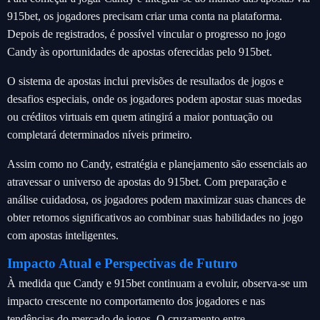
915bet, os jogadores precisam criar uma conta na plataforma.
Depois de registrados, é possível vincular o progresso no jogo
Candy às oportunidades de apostas oferecidas pelo 915bet.
O sistema de apostas inclui previsões de resultados de jogos e
desafios especiais, onde os jogadores podem apostar suas moedas
ou créditos virtuais em quem atingirá a maior pontuação ou
completará determinados níveis primeiro.
Assim como no Candy, estratégia e planejamento são essenciais ao
atravessar o universo de apostas do 915bet. Com preparação e
análise cuidadosa, os jogadores podem maximizar suas chances de
obter retornos significativos ao combinar suas habilidades no jogo
com apostas inteligentes.
Impacto Atual e Perspectivas de Futuro
À medida que Candy e 915bet continuam a evoluir, observa-se um
impacto crescente no comportamento dos jogadores e nas
tendências do mercado de jogos. O cruzamento entre