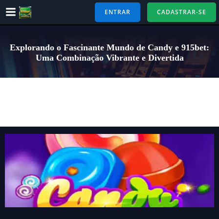
Pular
ENTRAR
CADASTRAR-SE
para
o
conteúdo
Explorando o Fascinante Mundo de Candy e 915bet:
Uma Combinação Vibrante e Divertida