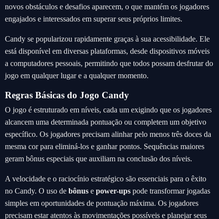
novos obstáculos e desafios aparecem, o que mantém os jogadores
engajados e interessados em superar seus próprios limites.
Candy se popularizou rapidamente graças à sua acessibilidade. Ele
está disponível em diversas plataformas, desde dispositivos móveis
a computadores pessoais, permitindo que todos possam desfrutar do
jogo em qualquer lugar e a qualquer momento.
Regras Básicas do Jogo Candy
O jogo é estruturado em níveis, cada um exigindo que os jogadores
alcancem uma determinada pontuação ou completem um objetivo
específico. Os jogadores precisam alinhar pelo menos três doces da
mesma cor para eliminá-los e ganhar pontos. Sequências maiores
geram bônus especiais que auxiliam na conclusão dos níveis.
A velocidade e o raciocínio estratégico são essenciais para o êxito
no Candy. O uso de
bônus
e
power-ups
pode transformar jogadas
simples em oportunidades de pontuação máxima. Os jogadores
precisam estar atentos às movimentações possíveis e planejar seus