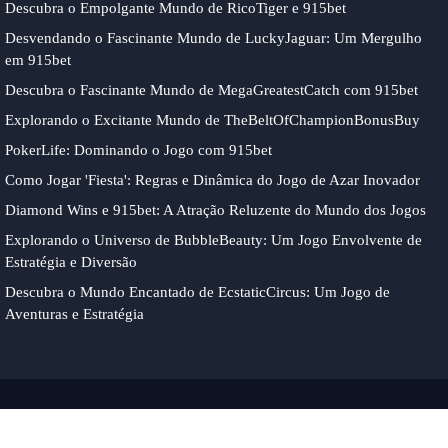
Descubra o Empolgante Mundo de RicoTiger e 915bet
Desvendando o Fascinante Mundo de LuckyJaguar: Um Mergulho
em 915bet
Descubra o Fascinante Mundo de MegaGreatestCatch com 915bet
Explorando o Excitante Mundo de TheBeltOfChampionBonusBuy
PokerLife: Dominando o Jogo com 915bet
Como Jogar 'Fiesta': Regras e Dinâmica do Jogo de Azar Inovador
Diamond Wins e 915bet: A Atração Reluzente do Mundo dos Jogos
Explorando o Universo de BubbleBeauty: Um Jogo Envolvente de
Estratégia e Diversão
Descubra o Mundo Encantado de EcstaticCircus: Um Jogo de
Aventuras e Estratégia