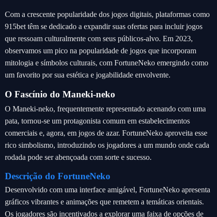
Com a crescente popularidade dos jogos digitais, plataformas como
915bet têm se dedicado a expandir suas ofertas para incluir jogos
que ressoam culturalmente com seus públicos-alvo. Em 2023,
observamos um pico na popularidade de jogos que incorporam
mitologia e símbolos culturais, com FortuneNeko emergindo como
um favorito por sua estética e jogabilidade envolvente.
O Fascínio do Maneki-neko
O Maneki-neko, frequentemente representado acenando com uma
pata, tornou-se um protagonista comum em estabelecimentos
comerciais e, agora, em jogos de azar. FortuneNeko aproveita esse
rico simbolismo, introduzindo os jogadores a um mundo onde cada
rodada pode ser abençoada com sorte e sucesso.
Descrição do FortuneNeko
Desenvolvido com uma interface amigável, FortuneNeko apresenta
gráficos vibrantes e animações que remetem a temáticas orientais.
Os jogadores são incentivados a explorar uma faixa de opções de