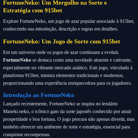
FortuneNeko: Um Mergulho na Sorte e
Estratégia com 915bet
Explore FortuneNeko, um jogo de azar popular associado à 915bet,
conhecendo sua introdução, descrição e regras em detalhes.
FortuneNeko: Um Jogo de Sorte com 915bet
Em um universo onde os jogos de azar continuam a evoluir,
FortuneNeko
se destaca como uma novidade atraente e cativante,
especialmente no vibrante mercado asiático. Este jogo, vinculado à
plataforma 915bet, mistura elementos tradicionais e modernos,
proporcionando uma experiência enriquecedora para os jogadores.
Introdução ao FortuneNeko
Lançado recentemente, FortuneNeko se inspira no lendário
Maneki-neko, o icônico gato da sorte japonês conhecido por atrair
prosperidade e boa fortuna. O jogo procura não apenas divertir, mas
também oferecer um ambiente de sorte e estratégia, essencial para
conquistar recompensas.