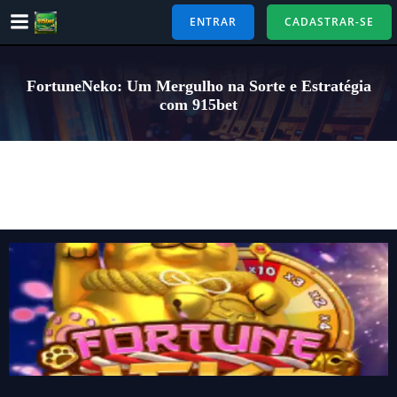
Pular
ENTRAR
CADASTRAR-SE
para
o
conteúdo
FortuneNeko: Um Mergulho na Sorte e Estratégia
com 915bet